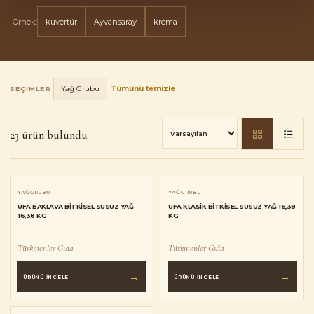
Örnek:
kuvertür
Ayvansaray
krema
Yağ Grubu
Tümünü temizle
SEÇIMLER
23 ürün bulundu
YAĞ GRUBU
YAĞ GRUBU
UFA BAKLAVA BITKISEL SUSUZ YAĞ
UFA KLASIK BITKISEL SUSUZ YAĞ 16,38
16,38 KG
KG
Türkmenler Gıda
Türkmenler Gıda
→
→
ÜRÜNÜ İNCELE
ÜRÜNÜ İNCELE