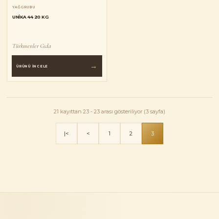
YAĞ GRUBU
UNIKA 44 20 KG
Türkmenler Gıda
→
ÜRÜNÜ İNCELE
21 kayıttan 23 - 23 arası gösteriliyor (3 sayfa)
|<
<
1
2
3