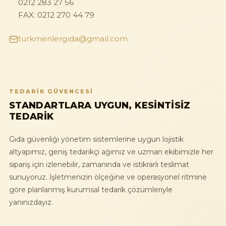
0212 283 27 56
FAX: 0212 270 44 79
turkmenlergida@gmail.com
TEDARIK GÜVENCESI
STANDARTLARA UYGUN, KESINTISIZ
TEDARIK
Gıda güvenliği yönetim sistemlerine uygun lojistik
altyapımız, geniş tedarikçi ağımız ve uzman ekibimizle her
sipariş için izlenebilir, zamanında ve istikrarlı teslimat
sunuyoruz. İşletmenizin ölçeğine ve operasyonel ritmine
göre planlanmış kurumsal tedarik çözümleriyle
yanınızdayız.