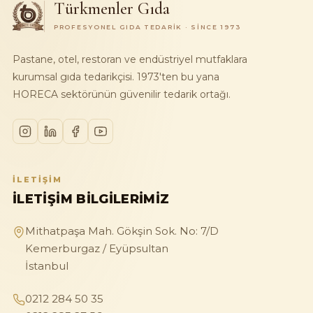
Türkmenler Gıda
PROFESYONEL GIDA TEDARIK · SINCE 1973
Pastane, otel, restoran ve endüstriyel mutfaklara
kurumsal gıda tedarikçisi. 1973'ten bu yana
HORECA sektörünün güvenilir tedarik ortağı.
İLETIŞIM
İLETIŞIM BILGILERIMIZ
Mithatpaşa Mah. Gökşin Sok. No: 7/D
Kemerburgaz / Eyüpsultan
İstanbul
0212 284 50 35