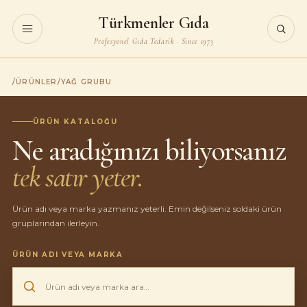
Türkmenler Gıda
Profesyonel Gıda Tedarik · Since 1973
/
ÜRÜNLER
/
YAĞ GRUBU
ÜRÜN KATALOĞU
Ne aradığınızı biliyorsanız
tek satır yeter.
Ürün adı veya marka yazmanız yeterli. Emin değilseniz soldaki ürün
gruplarından ilerleyin.
ÜRÜN ADI VEYA MARKA