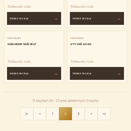
Türkmenler Gıda
Türkmenler Gıda
→
→
ÜRÜNÜ İNCELE
ÜRÜNÜ İNCELE
YAĞ GRUBU
YAĞ GRUBU
OLIN MISIR YAĞI 18 LT
STY YAĞ 20 KG
Türkmenler Gıda
Türkmenler Gıda
→
→
ÜRÜNÜ İNCELE
ÜRÜNÜ İNCELE
11 kayıttan 20 - 23 arası gösteriliyor (3 sayfa)
|<
<
1
2
3
>
>|