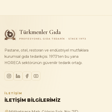
Türkmenler Gıda
PROFESYONEL GIDA TEDARIK · SINCE 1973
Pastane, otel, restoran ve endüstriyel mutfaklara
kurumsal gıda tedarikçisi. 1973'ten bu yana
HORECA sektörünün güvenilir tedarik ortağı.
İLETIŞIM
İLETIŞIM BILGILERIMIZ
Mithatpaşa Mah. Gökşin Sok. No: 7/D