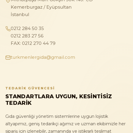
Kemerburgaz / Eyüpsultan
İstanbul
0212 284 50 35
0212 283 27 56
FAX: 0212 270 44 79
turkmenlergida@gmail.com
TEDARIK GÜVENCESI
STANDARTLARA UYGUN, KESINTISIZ
TEDARIK
Gıda güvenliği yönetim sistemlerine uygun lojistik
altyapımız, geniş tedarikçi ağımız ve uzman ekibimizle her
sipariş için izlenebilir, zamanında ve istikrarlı teslimat