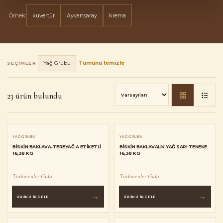
Örnek:
kuvertür
Ayvansaray
krema
Yağ Grubu
Tümünü temizle
SEÇIMLER
23 ürün bulundu
YAĞ GRUBU
YAĞ GRUBU
BISKIN BAKLAVA-TEREYAĞ A ETIKETLI
BISKIN BAKLAVALIK YAĞ SARI TENEKE
16,38 KG
16,38 KG
Türkmenler Gıda
Türkmenler Gıda
→
→
ÜRÜNÜ İNCELE
ÜRÜNÜ İNCELE