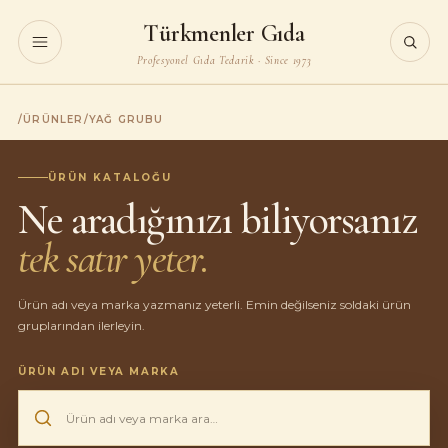
Türkmenler Gıda
Profesyonel Gıda Tedarik · Since 1973
/
ÜRÜNLER
/
YAĞ GRUBU
ÜRÜN KATALOĞU
Ne aradığınızı biliyorsanız
tek satır yeter.
Ürün adı veya marka yazmanız yeterli. Emin değilseniz soldaki ürün
gruplarından ilerleyin.
ÜRÜN ADI VEYA MARKA